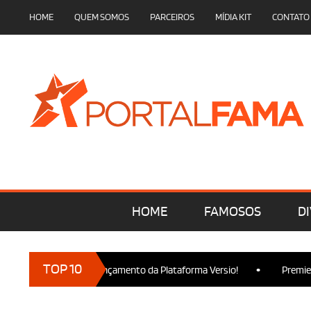
HOME
QUEM SOMOS
PARCEIROS
MÍDIA KIT
CONTATO
HOME
FAMOSOS
DI
•
TOP 10
cam presença no Lançamento da Plataforma Versio!
Premiere de 