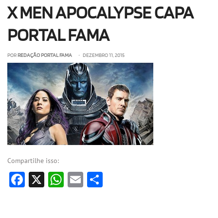
X MEN APOCALYPSE CAPA
OLHA ISSO!
EU QUERO!
PORTAL FAMA
POR
REDAÇÃO PORTAL FAMA
• DEZEMBRO 11, 2015
Compartilhe isso:
Facebook
X
WhatsApp
Email
Share