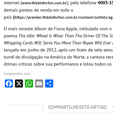
internet (
); pelo telefone
4003-5
www.ticketsforfun.com.br
demais pontos de venda em todo o
país
(
https://premier.ticketsforfun.com.br/content/outlets/ag
O mais recente álbum de Fiona Apple, intitulado com o
poema
The Idler Wheel Is Wiser Than The Driver Of The S
Whipping Cords Will Serve You More Than Ropes Will Ever
lançado em junho de 2012, após um hiato de sete anos
turnê de divulgação na América do Norte, a cantora re
ótimas críticas sobre sua performance e lotou todos os
Compartilhe isso:
Facebook
X
WhatsApp
Email
Share
COMPARTILHE ESTE ARTIGO