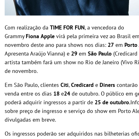
Com realização da
TIME FOR FUN
, a vencedora do
Grammy
Fiona
Apple
virá pela primeira vez ao Brasil e
novembro deste ano para shows nos dias:
27
em
Porto
Apresenta Araújo Vianna) e
29
em
São Paulo
(Credicard 
artista também fará um show no Rio de Janeiro (Vivo R
de novembro.
Em São Paulo, clientes
Citi
,
Credicard
e
Diners
contarão
venda entre os dias
18
e
24
de outubro. O público em g
poderá adquirir ingressos a partir de
25 de outubro.
Inf
sobre preço de ingresso e serviço do show em Porto Al
divulgadas em breve.
Os ingressos poderão ser adquiridos nas bilheterias ofic