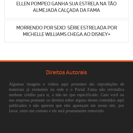
ELLEN POMPEO GANHA SUA ESTRELA NA TÃO
ALMEJADA CALÇADA DA FAMA
MORRENDO POR SEXO: SÉRIE ESTRELADA POR
MICHELLE WILLIAMS CHEGA AO DISNEY+
Direitos Autorais
Algumas imagens e vídeos aqui presentes são reproduções de
materiais já existentes na rede e o Portal Fama não reivindica
nenhum crédito para si, a não ser que especificado. Caso você ou
sua empresa possuam os direitos sobre alguns desses conteúdos aqui
publicados e não querem que eles apareçam em nosso site, por
favor, entre em contato e ele será prontamente removido.