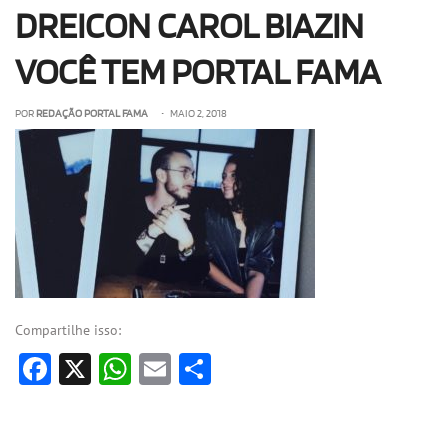
DREICON CAROL BIAZIN
OLHA ISSO!
EU QUERO!
VOCÊ TEM PORTAL FAMA
POR
REDAÇÃO PORTAL FAMA
• MAIO 2, 2018
Compartilhe isso:
Facebook
X
WhatsApp
Email
Share