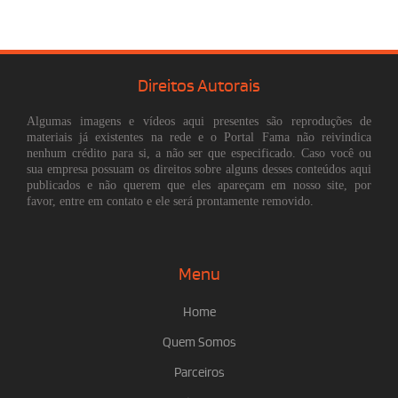
Direitos Autorais
Algumas imagens e vídeos aqui presentes são reproduções de
materiais já existentes na rede e o Portal Fama não reivindica
nenhum crédito para si, a não ser que especificado. Caso você ou
sua empresa possuam os direitos sobre alguns desses conteúdos aqui
publicados e não querem que eles apareçam em nosso site, por
favor, entre em contato e ele será prontamente removido.
Menu
Home
Quem Somos
Parceiros