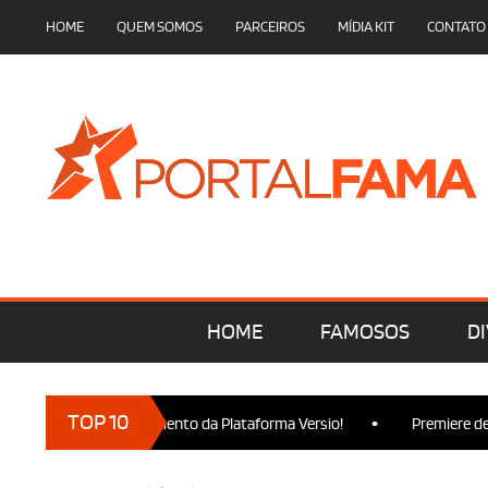
HOME
QUEM SOMOS
PARCEIROS
MÍDIA KIT
CONTATO
HOME
FAMOSOS
DI
•
TOP 10
nça no Lançamento da Plataforma Versio!
Premiere de Wicked P