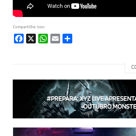
Compartilhe isso:
Facebook
X
WhatsApp
Email
Share
C
#PREPARA: XYZ LIVE APRESENT
OUTUBRO MONSTER