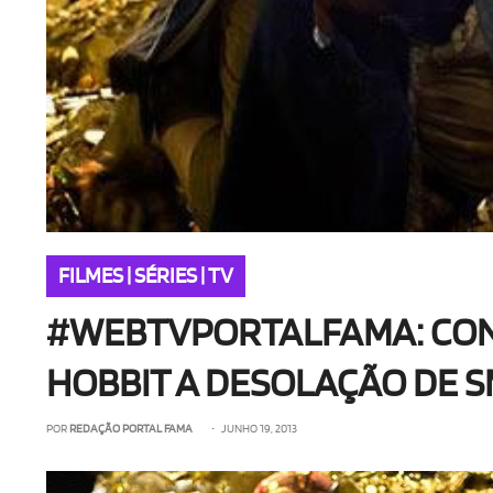
FILMES | SÉRIES | TV
#WEBTVPORTALFAMA: CONFI
HOBBIT A DESOLAÇÃO DE 
POR
REDAÇÃO PORTAL FAMA
• JUNHO 19, 2013