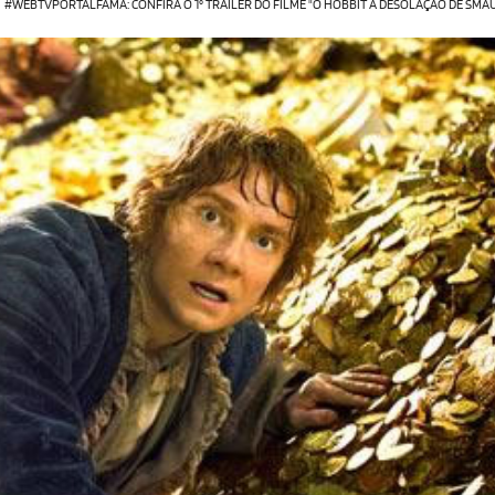
#WEBTVPORTALFAMA: CONFIRA O 1° TRAILER DO FILME "O HOBBIT A DESOLAÇÃO DE SMA