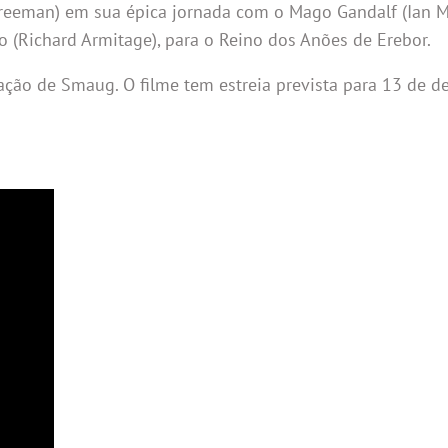
Freeman) em sua épica jornada com o Mago Gandalf (Ian M
o (Richard Armitage), para o Reino dos Anões de Erebor.
lação de Smaug. O filme tem estreia prevista para 13 de 