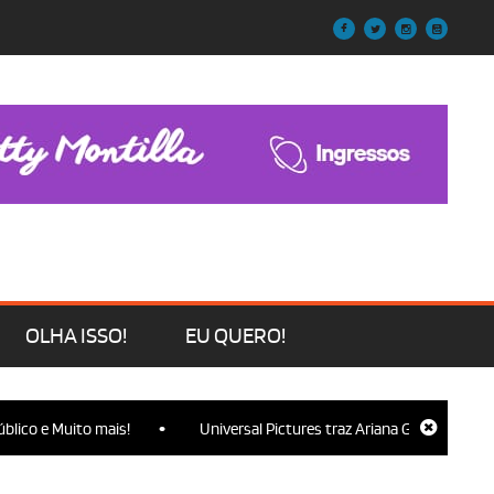
OLHA ISSO!
EU QUERO!
•
uito mais!
Universal Pictures traz Ariana Grande, Cynthia Erivo, 