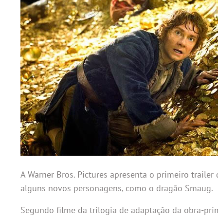
A Warner Bros. Pictures apresenta o primeiro traile
alguns novos personagens, como o dragão Smaug.
Segundo filme da trilogia de adaptação da obra-pri