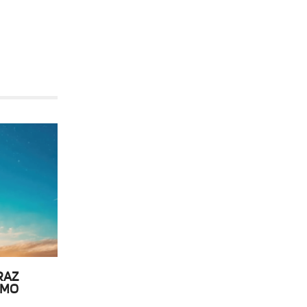
RAZ
OMO