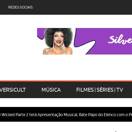
REDES SOCIAIS
VERSICULT
MÚSICA
FILMES | SÉRIES | TV
arte 2 terá Apresentação Musical, Bate Papo do Elenco com o Público e M