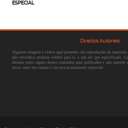
ESPECIAL
Direitos Autorais
Algumas imagens e vídeos aqui presentes são reproduções de materiais 
não reivindica nenhum crédito para si, a não ser que especificado. 
direitos sobre alguns desses conteúdos aqui publicados e não querem 
favor, entre em contato e ele será prontamente removido.