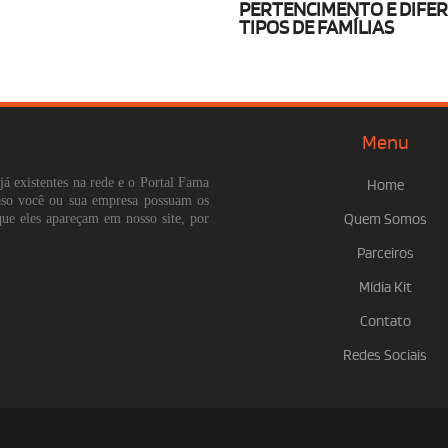
PERTENCIMENTO E DIFE
TIPOS DE FAMÍLIAS
Menu
já existentes na rede e o Portal Fama
Home
Caso você ou sua empresa possuam os
que eles apareçam em nosso site, por
Quem Somos
Parceiros
Mídia Kit
Contato
Redes Sociais