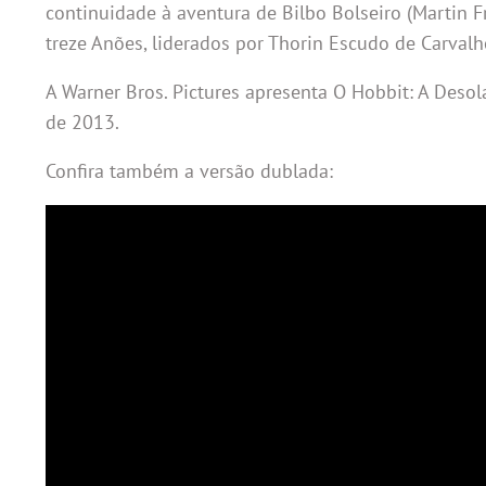
continuidade à aventura de Bilbo Bolseiro (Martin 
treze Anões, liderados por Thorin Escudo de Carvalh
A Warner Bros. Pictures apresenta O Hobbit: A Deso
de 2013.
Confira também a versão dublada: