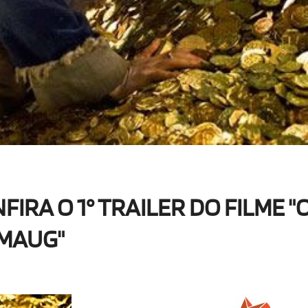
RA O 1° TRAILER DO FILME "
SMAUG"