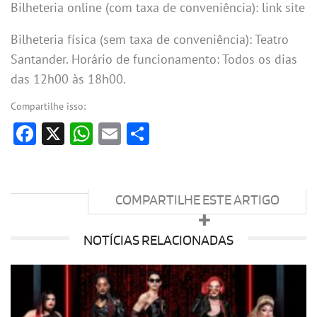
Bilheteria online (com taxa de conveniência): link site
Bilheteria física (sem taxa de conveniência): Teatro
Santander. Horário de funcionamento: Todos os dias
das 12h00 às 18h00.
Compartilhe isso:
Facebook
X
WhatsApp
Email
Share
COMPARTILHE ESTE ARTIGO
NOTÍCIAS RELACIONADAS