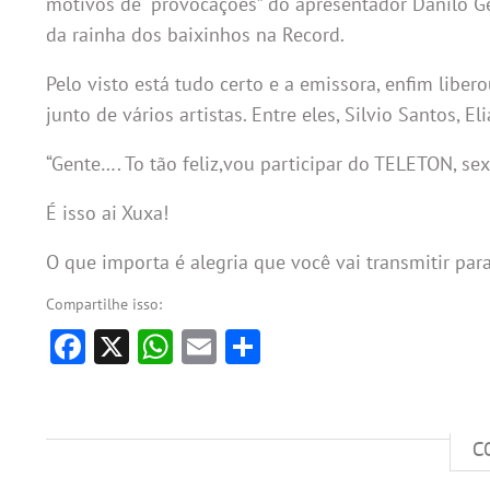
motivos de “provocações” do apresentador Danilo Gen
da rainha dos baixinhos na Record.
Pelo visto está tudo certo e a emissora, enfim libero
junto de vários artistas. Entre eles, Silvio Santos, E
“Gente…. To tão feliz,vou participar do TELETON, sext
É isso ai Xuxa!
O que importa é alegria que você vai transmitir par
Compartilhe isso:
Facebook
X
WhatsApp
Email
Share
C