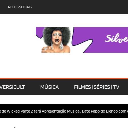
REDES SOCIAIS
VERSICULT
MÚSICA
FILMES | SÉRIES | TV
ked Parte 2 terá Apresentação Musical, Bate Papo do Elenco com o Públic