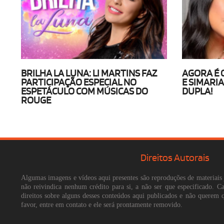
BRILHA LA LUNA: LI MARTINS FAZ
AGORA É 
PARTICIPAÇÃO ESPECIAL NO
E SIMARI
ESPETÁCULO COM MÚSICAS DO
DUPLA!
ROUGE
Direitos Autorais
Algumas imagens e vídeos aqui presentes são reproduções de materiais 
não reivindica nenhum crédito para si, a não ser que especificado. 
direitos sobre alguns desses conteúdos aqui publicados e não querem 
favor, entre em contato e ele será prontamente removido.