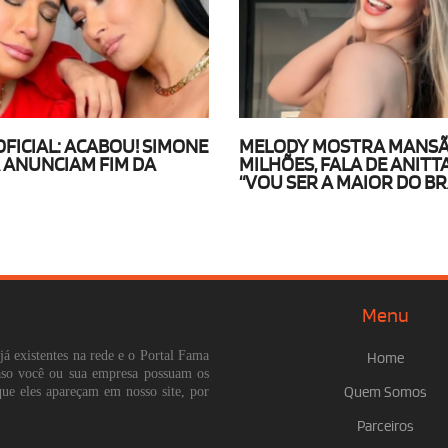
OFICIAL: ACABOU! SIMONE
MELODY MOSTRA MANSÃ
A ANUNCIAM FIM DA
MILHÕES, FALA DE ANITTA 
“VOU SER A MAIOR DO BR
Menu
já existentes na rede e o Portal Fama
Home
Caso você ou sua empresa possuam os
que eles apareçam em nosso site, por
Quem Somos
Parceiros