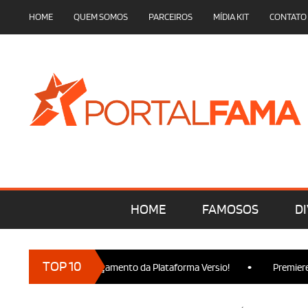
HOME
QUEM SOMOS
PARCEIROS
MÍDIA KIT
CONTATO
HOME
FAMOSOS
DI
•
TOP 10
 presença no Lançamento da Plataforma Versio!
Premiere de Wic