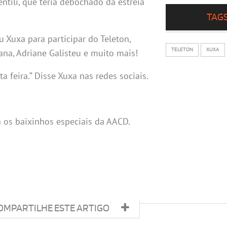
tili, que teria debochado da estreia
TAG
u Xuxa para participar do Teleton,
TELETON
XUXA
liana, Adriane Galisteu e muito mais!
a feira.” Disse Xuxa nas redes sociais.
a os baixinhos especiais da AACD.
OMPARTILHE ESTE ARTIGO