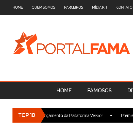
HOME
QUEM SOMOS
PARCEIROS
MÍDIA KIT
CONTATO
HOME
FAMOSOS
DI
•
TOP 10
cam presença no Lançamento da Plataforma Versio!
Premiere de