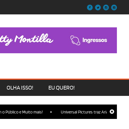
OLHA ISSO!
EU QUERO!
•
blico e Muito mais!
Universal Pictures traz Ariana Grande, Cynthi