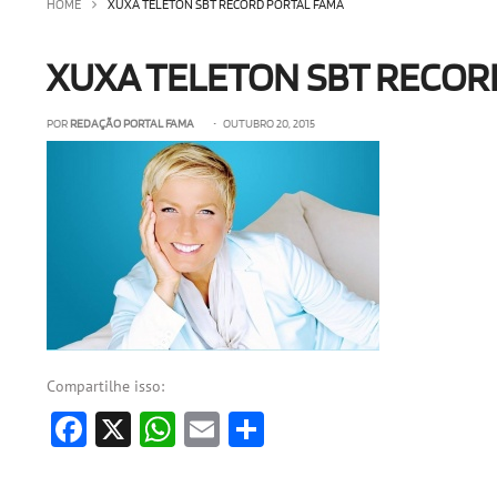
HOME
XUXA TELETON SBT RECORD PORTAL FAMA
XUXA TELETON SBT RECOR
POR
REDAÇÃO PORTAL FAMA
• OUTUBRO 20, 2015
Compartilhe isso:
Facebook
X
WhatsApp
Email
Share