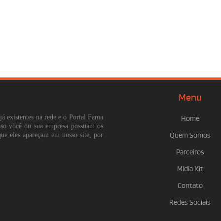
Menu
já existentes na rede e o Portal Fama
Home
Caso você ou sua empresa possuam os
que eles apareçam em nosso site, por
Quem Somos
Parceiros
Mídia Kit
Contato
Redes Sociais