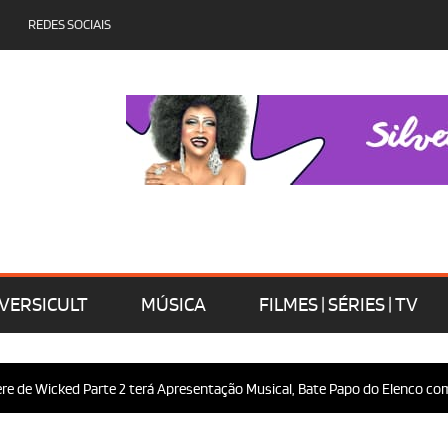
REDES SOCIAIS
VERSICULT
MÚSICA
FILMES | SÉRIES | TV
 Wicked Parte 2 terá Apresentação Musical, Bate Papo do Elenco com o Pú