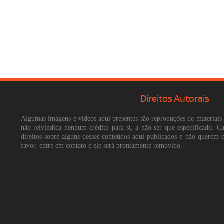
Direitos Autorais
Algumas imagens e vídeos aqui presentes são reproduções de materiais 
não reivindica nenhum crédito para si, a não ser que especificado. 
direitos sobre alguns desses conteúdos aqui publicados e não querem 
favor, entre em contato e ele será prontamente removido.