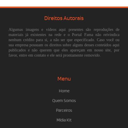
Direitos Autorais
Algumas imagens e vídeos aqui presentes são reproduções de
materiais já existentes na rede e o Portal Fama não reivindica
nenhum crédito para si, a não ser que especificado. Caso você ou
sua empresa possuam os direitos sobre alguns desses conteúdos aqui
publicados e não querem que eles apareçam em nosso site, por
favor, entre em contato e ele será prontamente removido.
Menu
Home
Quem Somos
Parceiros
Mídia Kit