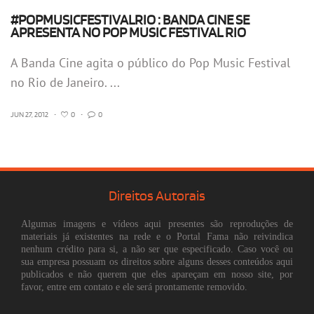
#POPMUSICFESTIVALRIO : BANDA CINE SE
APRESENTA NO POP MUSIC FESTIVAL RIO
A Banda Cine agita o público do Pop Music Festival
no Rio de Janeiro. ...
JUN 27, 2012
•
0
•
0
Direitos Autorais
Algumas imagens e vídeos aqui presentes são reproduções de
materiais já existentes na rede e o Portal Fama não reivindica
nenhum crédito para si, a não ser que especificado. Caso você ou
sua empresa possuam os direitos sobre alguns desses conteúdos aqui
publicados e não querem que eles apareçam em nosso site, por
favor, entre em contato e ele será prontamente removido.