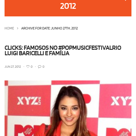
2012
OLHA ISSO!
EU QUERO!
HOME
ARCHIVE FOR DATE: JUNHO 27TH, 2012
CLICKS: FAMOSOS NO #POPMUSICFESTIVALRIO
LUIGI BARICELLI E FAMÍLIA
JUN 27, 2012
•
0
•
0