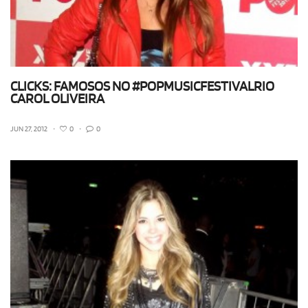
CLICKS: FAMOSOS NO #POPMUSICFESTIVALRIO
CAROL OLIVEIRA
JUN 27, 2012
•
0
•
0