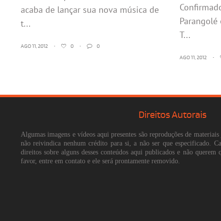
Confirmad
acaba de lançar sua nova música de
Parangolé 
t...
T...
AGO 11, 2012
•
0
•
0
AGO 11, 2012
•
Direitos Autorais
Algumas imagens e vídeos aqui presentes são reproduções de materiais 
não reivindica nenhum crédito para si, a não ser que especificado. 
direitos sobre alguns desses conteúdos aqui publicados e não querem 
favor, entre em contato e ele será prontamente removido.