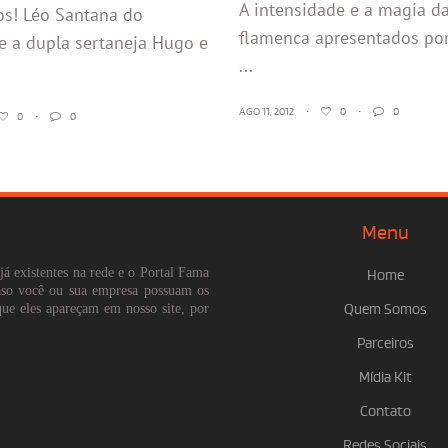
A intensidade e a magia d
os! Léo Santana do
flamenca apresentados po
e a dupla sertaneja Hugo e
...
AGO 11, 2012
•
0
•
0
0
•
0
Menu
já existentes na rede e o Portal Fama
Home
Caso você ou sua empresa possuam os
que eles apareçam em nosso site, por
Quem Somos
Parceiros
Mídia Kit
Contato
Redes Sociais