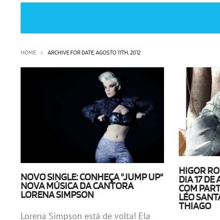
HOME
ARCHIVE FOR DATE: AGOSTO 11TH, 2012
HIGOR RO
NOVO SINGLE: CONHEÇA "JUMP UP"
DIA 17 D
NOVA MÚSICA DA CANTORA
COM PART
LORENA SIMPSON
LÉO SANT
THIAGO
Lorena Simpson está de volta! Ela