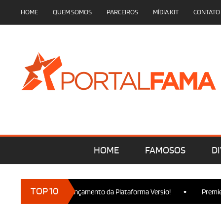
HOME
QUEM SOMOS
PARCEIROS
MÍDIA KIT
CONTATO
HOME
FAMOSOS
DI
•
TOP 10
arcam presença no Lançamento da Plataforma Versio!
Premiere 