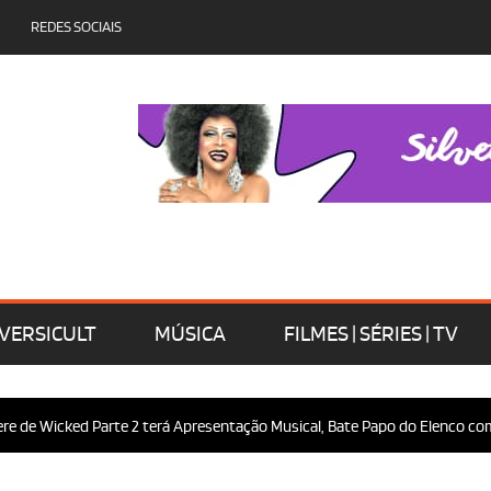
REDES SOCIAIS
VERSICULT
MÚSICA
FILMES | SÉRIES | TV
de Wicked Parte 2 terá Apresentação Musical, Bate Papo do Elenco com o 