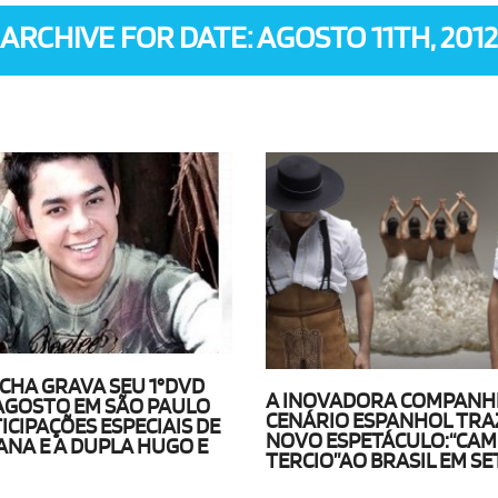
ARCHIVE FOR DATE: AGOSTO 11TH, 2012
CHA GRAVA SEU 1°DVD
A INOVADORA COMPANH
E AGOSTO EM SÃO PAULO
CENÁRIO ESPANHOL TRA
ICIPAÇÕES ESPECIAIS DE
NOVO ESPETÁCULO:“CAM
ANA E A DUPLA HUGO E
TERCIO”AO BRASIL EM S