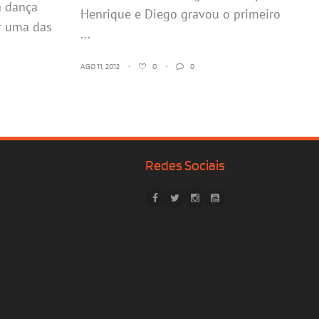
a dança
Henrique e Diego gravou o primeiro
r uma das
...
AGO 11, 2012
•
0
•
0
Redes Sociais