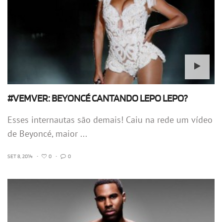
#VEMVER: BEYONCÉ CANTANDO LEPO LEPO?
Esses internautas são demais! Caiu na rede um vídeo
de Beyoncé, maior ...
SET 8, 2014
•
0
•
0