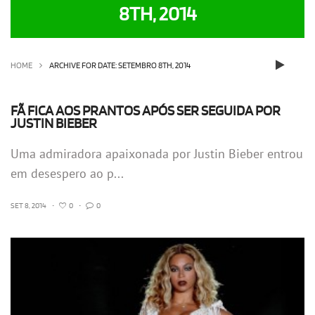
8TH, 2014
OLHA ISSO!
EU QUERO!
HOME
ARCHIVE FOR DATE: SETEMBRO 8TH, 2014
FÃ FICA AOS PRANTOS APÓS SER SEGUIDA POR
JUSTIN BIEBER
Uma admiradora apaixonada por Justin Bieber entrou
em desespero ao p...
SET 8, 2014
•
0
•
0