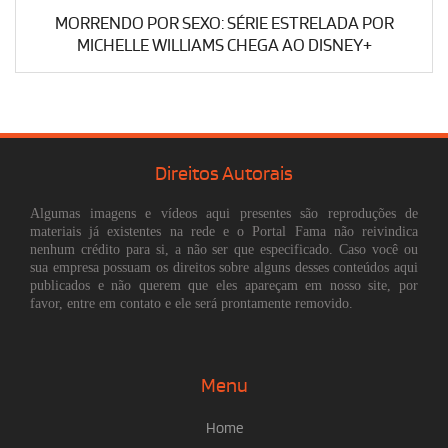
MORRENDO POR SEXO: SÉRIE ESTRELADA POR
MICHELLE WILLIAMS CHEGA AO DISNEY+
Direitos Autorais
Algumas imagens e vídeos aqui presentes são reproduções de
materiais já existentes na rede e o Portal Fama não reivindica
nenhum crédito para si, a não ser que especificado. Caso você ou
sua empresa possuam os direitos sobre alguns desses conteúdos aqui
publicados e não querem que eles apareçam em nosso site, por
favor, entre em contato e ele será prontamente removido.
Menu
Home