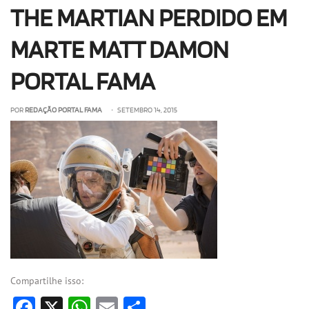
THE MARTIAN PERDIDO EM
OLHA ISSO!
EU QUERO!
MARTE MATT DAMON
PORTAL FAMA
POR
REDAÇÃO PORTAL FAMA
• SETEMBRO 14, 2015
Compartilhe isso:
Facebook
X
WhatsApp
Email
Share