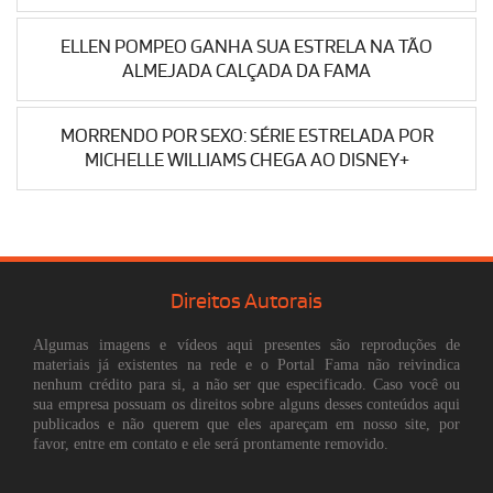
ELLEN POMPEO GANHA SUA ESTRELA NA TÃO
ALMEJADA CALÇADA DA FAMA
MORRENDO POR SEXO: SÉRIE ESTRELADA POR
MICHELLE WILLIAMS CHEGA AO DISNEY+
Direitos Autorais
Algumas imagens e vídeos aqui presentes são reproduções de
materiais já existentes na rede e o Portal Fama não reivindica
nenhum crédito para si, a não ser que especificado. Caso você ou
sua empresa possuam os direitos sobre alguns desses conteúdos aqui
publicados e não querem que eles apareçam em nosso site, por
favor, entre em contato e ele será prontamente removido.