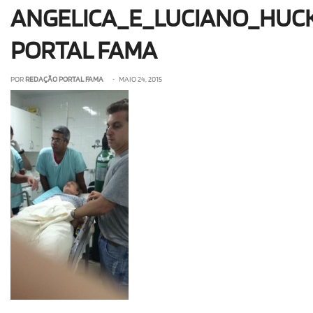
ANGELICA_E_LUCIANO_HUC
OLHA ISSO!
EU QUERO!
PORTAL FAMA
POR
REDAÇÃO PORTAL FAMA
• MAIO 24, 2015