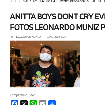
HOME
ANITTA BOYS DONT CRY EVENTO WARNER MUSIC SÃO PAULO FOTOS L
ANITTA BOYS DONT CRY E
FOTOS LEONARDO MUNIZ P
POR
REDAÇÃO PORTAL FAMA
• JANEIRO 28, 2022
Compartilhe isso:
Facebook
X
WhatsApp
Email
Share