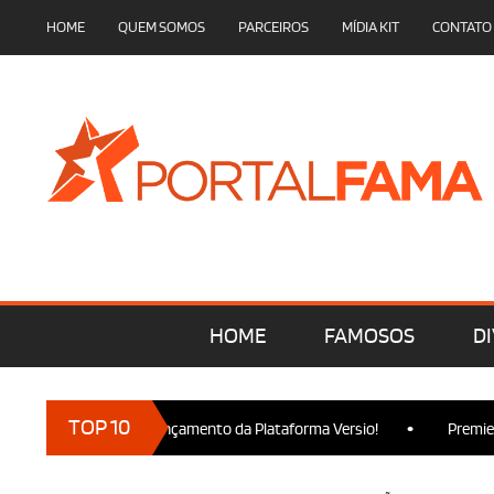
HOME
QUEM SOMOS
PARCEIROS
MÍDIA KIT
CONTATO
HOME
FAMOSOS
DI
•
TOP 10
cam presença no Lançamento da Plataforma Versio!
Premiere de