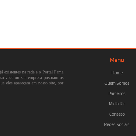
Menu
já existentes na rede e o Portal Fama
Home
Caso você ou sua empresa possuam os
que eles apareçam em nosso site, por
Quem Somos
Parceiros
Mídia Kit
Contato
Redes Sociais