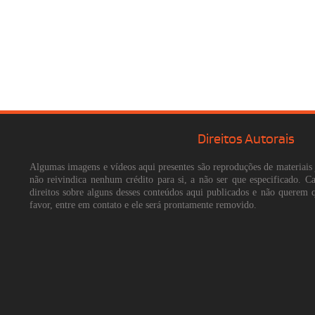
Direitos Autorais
Algumas imagens e vídeos aqui presentes são reproduções de materiais 
não reivindica nenhum crédito para si, a não ser que especificado. 
direitos sobre alguns desses conteúdos aqui publicados e não querem 
favor, entre em contato e ele será prontamente removido.