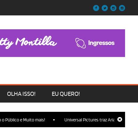
OLHA ISSO!
EU QUERO!
•
blico e Muito mais!
Universal Pictures traz Ariana Grande, Cynthi