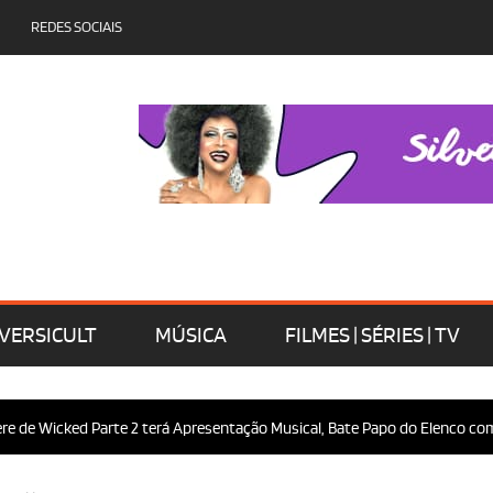
REDES SOCIAIS
VERSICULT
MÚSICA
FILMES | SÉRIES | TV
 Wicked Parte 2 terá Apresentação Musical, Bate Papo do Elenco com o Pú