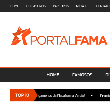
HOME
QUEM SOMOS
PARCEIROS
MÍDIA KIT
CONTATO
HOME
FAMOSOS
DI
•
TOP 10
cam presença no Lançamento da Plataforma Versio!
Premiere de