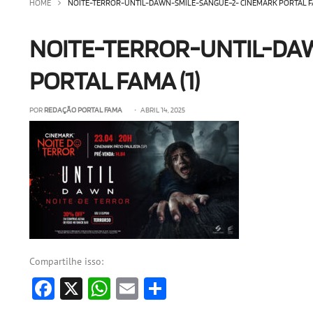
HOME
NOITE-TERROR-UNTIL-DAWN-SMILE-SANGUE–2- CINEMARK PORTAL FA
NOITE-TERROR-UNTIL-DA
PORTAL FAMA (1)
POR
REDAÇÃO PORTAL FAMA
• ABRIL 14, 2025
Compartilhe isso:
Facebook
X
WhatsApp
Email
Share