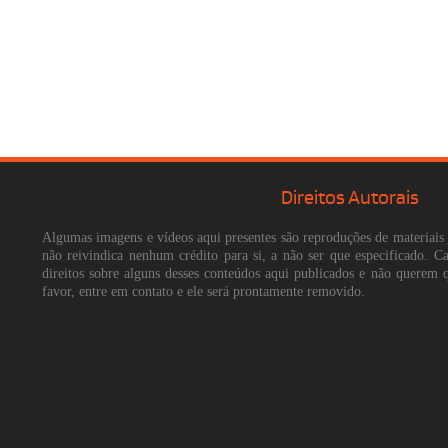
Direitos Autorais
Algumas imagens e vídeos aqui presentes são reproduções de materiais 
não reivindica nenhum crédito para si, a não ser que especificado. 
direitos sobre alguns desses conteúdos aqui publicados e não querem 
favor, entre em contato e ele será prontamente removido.