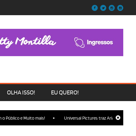
OLHA ISSO!
EU QUERO!
•
blico e Muito mais!
Universal Pictures traz Ariana Grande, Cynthi