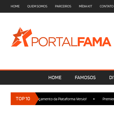
HOME
QUEM SOMOS
PARCEIROS
MÍDIA KIT
CONTATO
HOME
FAMOSOS
DI
•
TOP 10
am presença no Lançamento da Plataforma Versio!
Premiere de 