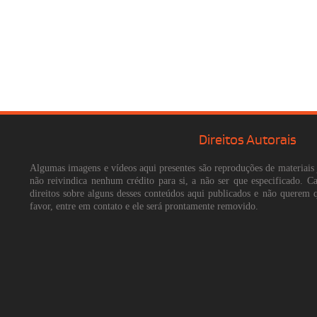
Direitos Autorais
Algumas imagens e vídeos aqui presentes são reproduções de materiais 
não reivindica nenhum crédito para si, a não ser que especificado. 
direitos sobre alguns desses conteúdos aqui publicados e não querem 
favor, entre em contato e ele será prontamente removido.