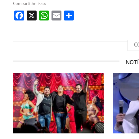
Compartilhe isso:
Facebook
X
WhatsApp
Email
Share
C
NOTÍ