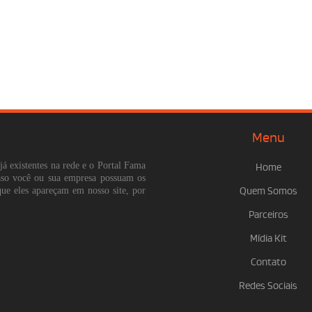
Menu
já existentes na rede e o Portal Fama
Home
Caso você ou sua empresa possuam os
que eles apareçam em nosso site, por
Quem Somos
Parceiros
Mídia Kit
Contato
Redes Sociais