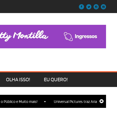
OLHA ISSO!
EU QUERO!
•
lico e Muito mais!
Universal Pictures traz Ariana Grande, Cynthia