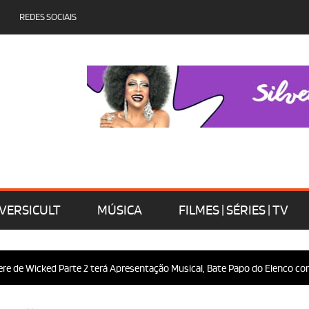
REDES SOCIAIS
VERSICULT
MÚSICA
FILMES | SÉRIES | TV
 Wicked Parte 2 terá Apresentação Musical, Bate Papo do Elenco com o Pú