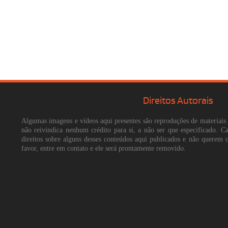
Direitos Autorais
Algumas imagens e vídeos aqui presentes são reproduções de materiais 
não reivindica nenhum crédito para si, a não ser que especificado. 
direitos sobre alguns desses conteúdos aqui publicados e não querem 
favor, entre em contato e ele será prontamente removido.