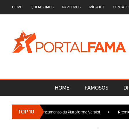
HOME
QUEM SOMOS
PARCEIROS
MÍDIA KIT
CONTATO
HOME
FAMOSOS
DI
•
TOP 10
cam presença no Lançamento da Plataforma Versio!
Premiere de