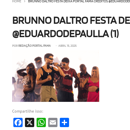
HOME
BRUNNO DALTRO FESTA DEIXA PORTAL FAMA CRÉDITOS @EDUARDODEP
BRUNNO DALTRO FESTA DE
@EDUARDODEPAULLA (1)
POR
REDAÇÃO PORTAL FAMA
• ABRIL 15, 2025
Compartilhe isso:
Facebook
X
WhatsApp
Email
Share