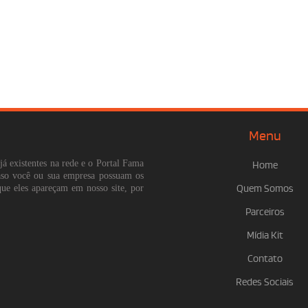
Menu
já existentes na rede e o Portal Fama
Home
Caso você ou sua empresa possuam os
que eles apareçam em nosso site, por
Quem Somos
Parceiros
Mídia Kit
Contato
Redes Sociais