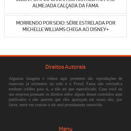
ALMEJADA CALÇADA DA FAMA
MORRENDO POR SEXO: SÉRIE ESTRELADA POR
MICHELLE WILLIAMS CHEGA AO DISNEY+
Direitos Autorais
Algumas imagens e vídeos aqui presentes são reproduções de
materiais já existentes na rede e o Portal Fama não reivindica
nenhum crédito para si, a não ser que especificado. Caso você ou
sua empresa possuam os direitos sobre alguns desses conteúdos aqui
publicados e não querem que eles apareçam em nosso site, por
favor, entre em contato e ele será prontamente removido.
Menu