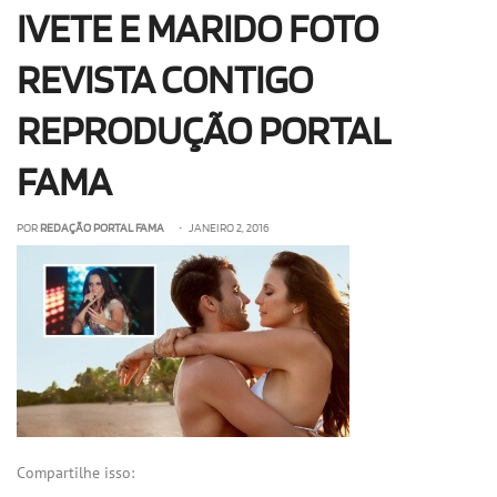
IVETE E MARIDO FOTO
OLHA ISSO!
EU QUERO!
REVISTA CONTIGO
REPRODUÇÃO PORTAL
FAMA
POR
REDAÇÃO PORTAL FAMA
• JANEIRO 2, 2016
Compartilhe isso: