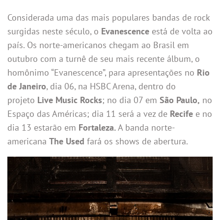
Considerada uma das mais populares bandas de rock
surgidas neste século, o
Evanescence
está de volta ao
país. Os norte-americanos chegam ao Brasil em
outubro com a turnê de seu mais recente álbum, o
homônimo “Evanescence”, para apresentações no
Rio
de Janeiro
, dia 06, na HSBC Arena, dentro do
projeto
Live Music Rocks
; no dia 07 em
São Paulo,
no
Espaço das Américas; dia 11 será a vez de
Recife
e no
dia 13 estarão em
Fortaleza.
A banda norte-
americana
The Used
fará os shows de abertura.