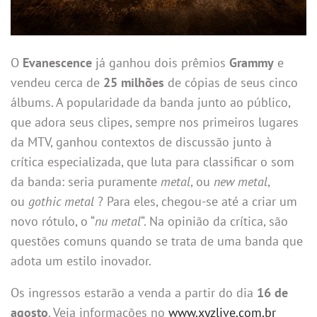
O
Evanescence
já ganhou dois prêmios
Grammy
e
vendeu cerca de
25 milhões
de cópias de seus cinco
álbums. A popularidade da banda junto ao público,
que adora seus clipes, sempre nos primeiros lugares
da MTV, ganhou contextos de discussão junto à
crítica especializada, que luta para classificar o som
da banda: seria puramente
metal
, ou
new metal
,
ou
gothic metal
? Para eles, chegou-se até a criar um
novo rótulo, o “
nu metal
“. Na opinião da crítica, são
questões comuns quando se trata de uma banda que
adota um estilo inovador.
Os ingressos estarão a venda a partir do dia
16 de
agosto
. Veja informações no
www.xyzlive.com.br