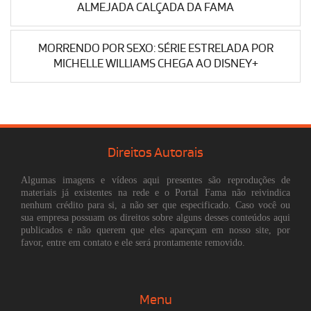
ALMEJADA CALÇADA DA FAMA
MORRENDO POR SEXO: SÉRIE ESTRELADA POR
MICHELLE WILLIAMS CHEGA AO DISNEY+
Direitos Autorais
Algumas imagens e vídeos aqui presentes são reproduções de
materiais já existentes na rede e o Portal Fama não reivindica
nenhum crédito para si, a não ser que especificado. Caso você ou
sua empresa possuam os direitos sobre alguns desses conteúdos aqui
publicados e não querem que eles apareçam em nosso site, por
favor, entre em contato e ele será prontamente removido.
Menu