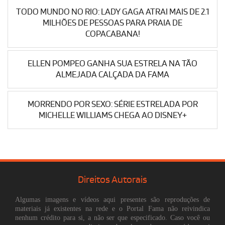
TODO MUNDO NO RIO: LADY GAGA ATRAI MAIS DE 2.1
MILHÕES DE PESSOAS PARA PRAIA DE
COPACABANA!
ELLEN POMPEO GANHA SUA ESTRELA NA TÃO
ALMEJADA CALÇADA DA FAMA
MORRENDO POR SEXO: SÉRIE ESTRELADA POR
MICHELLE WILLIAMS CHEGA AO DISNEY+
Direitos Autorais
Algumas imagens e vídeos aqui presentes são reproduções de
materiais já existentes na rede e o Portal Fama não reivindica
nenhum crédito para si, a não ser que especificado. Caso você ou