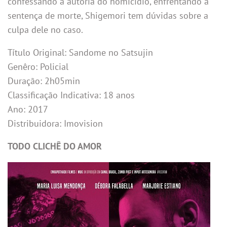
confessando a autoria do homicídio, enfrentando a
sentença de morte, Shigemori tem dúvidas sobre a
culpa dele no caso.
Título Original: Sandome no Satsujin
Genêro: Policial
Duração: 2h05min
Classificação Indicativa: 18 anos
Ano: 2017
Distribuidora: Imovision
TODO CLICHÊ DO AMOR