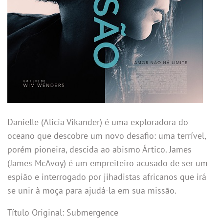
Danielle (Alicia Vikander) é uma exploradora do
oceano que descobre um novo desafio: uma terrível,
porém pioneira, descida ao abismo Ártico. James
(James McAvoy) é um empreiteiro acusado de ser um
espião e interrogado por jihadistas africanos que irá
se unir à moça para ajudá-la em sua missão.
Título Original: Submergence