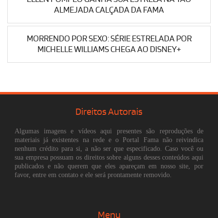
ALMEJADA CALÇADA DA FAMA
MORRENDO POR SEXO: SÉRIE ESTRELADA POR
MICHELLE WILLIAMS CHEGA AO DISNEY+
Direitos Autorais
Algumas imagens e vídeos aqui presentes são reproduções de
materiais já existentes na rede e o Portal Fama não reivindica
nenhum crédito para si, a não ser que especificado. Caso você ou
sua empresa possuam os direitos sobre alguns desses conteúdos aqui
publicados e não querem que eles apareçam em nosso site, por
favor, entre em contato e ele será prontamente removido.
Menu