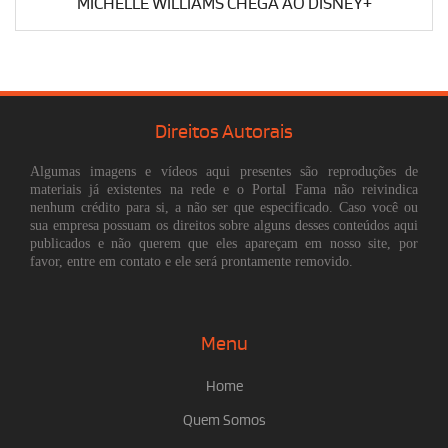
MICHELLE WILLIAMS CHEGA AO DISNEY+
Direitos Autorais
Algumas imagens e vídeos aqui presentes são reproduções de
materiais já existentes na rede e o Portal Fama não reivindica
nenhum crédito para si, a não ser que especificado. Caso você ou
sua empresa possuam os direitos sobre alguns desses conteúdos aqui
publicados e não querem que eles apareçam em nosso site, por
favor, entre em contato e ele será prontamente removido.
Menu
Home
Quem Somos