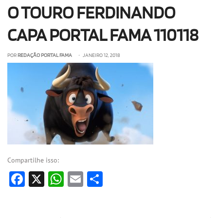
O TOURO FERDINANDO
OLHA ISSO!
EU QUERO!
CAPA PORTAL FAMA 110118
POR
REDAÇÃO PORTAL FAMA
• JANEIRO 12, 2018
Compartilhe isso:
Facebook
X
WhatsApp
Email
Share