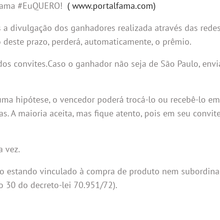
l Fama #EuQUERO!
( www.portalfama.com)
 a divulgação dos ganhadores realizada através das redes
deste prazo, perderá, automaticamente, o prêmio.
 dos convites.Caso o ganhador não seja de São Paulo, env
huma hipótese, o vencedor poderá trocá-lo ou recebê-lo em
s. A maioria aceita, mas fique atento, pois em seu convit
 vez.
 não estando vinculado à compra de produto nem subordin
o 30 do decreto-lei 70.951/72).