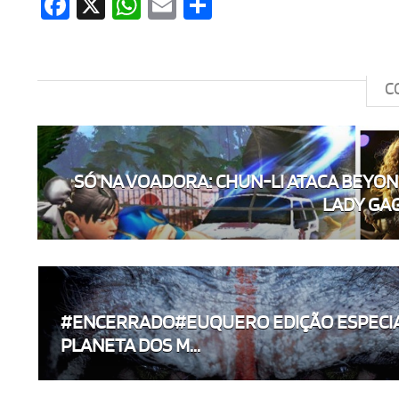
Facebook
X
WhatsApp
Email
Share
C
SÓ NA VOADORA: CHUN-LI ATACA BEYON
LADY GAGA
#ENCERRADO#EUQUERO EDIÇÃO ESPECI
PLANETA DOS M...