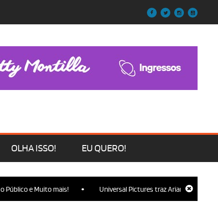
OLHA ISSO!
EU QUERO!
•
 e Muito mais!
Universal Pictures traz Ariana Grande, Cynthia Eri