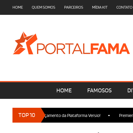
HOME
QUEM SOMOS
PARCEIROS
MÍDIA KIT
CONTATO
HOME
FAMOSOS
DI
•
TOP 10
presença no Lançamento da Plataforma Versio!
Premiere de Wick