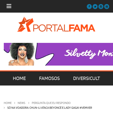
HOME
FAMOSOS
DIVERSICULT
MÚSICA
FILMES | SÉRIES | TV
HOME
NEWS
PERGUNTA QUE EU RESPONDO
SÓ NA VOADORA: CHUN-LI ATACA BEYONCÉ E LADY GAGA! #VEMVER