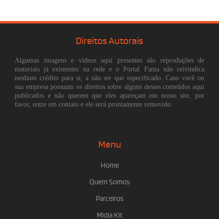
Direitos Autorais
Algumas imagens e vídeos aqui presentes são reproduções de
materiais já existentes na rede e o Portal Fama não reivindica
nenhum crédito para si, a não ser que especificado. Caso você ou
sua empresa possuam os direitos sobre alguns desses conteúdos aqui
publicados e não querem que eles apareçam em nosso site, por
favor, entre em contato e ele será prontamente removido.
Menu
Home
Quem Somos
Parceiros
Mídia Kit