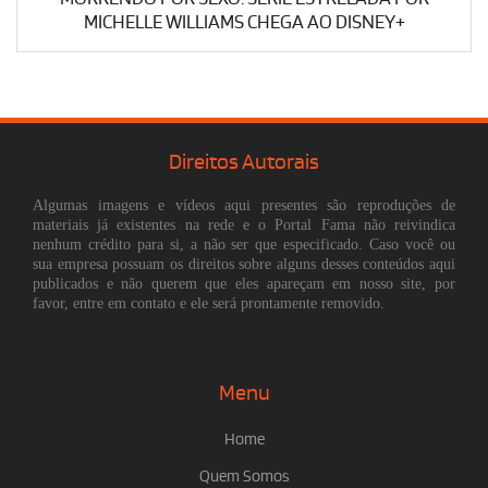
MICHELLE WILLIAMS CHEGA AO DISNEY+
Direitos Autorais
Algumas imagens e vídeos aqui presentes são reproduções de
materiais já existentes na rede e o Portal Fama não reivindica
nenhum crédito para si, a não ser que especificado. Caso você ou
sua empresa possuam os direitos sobre alguns desses conteúdos aqui
publicados e não querem que eles apareçam em nosso site, por
favor, entre em contato e ele será prontamente removido.
Menu
Home
Quem Somos