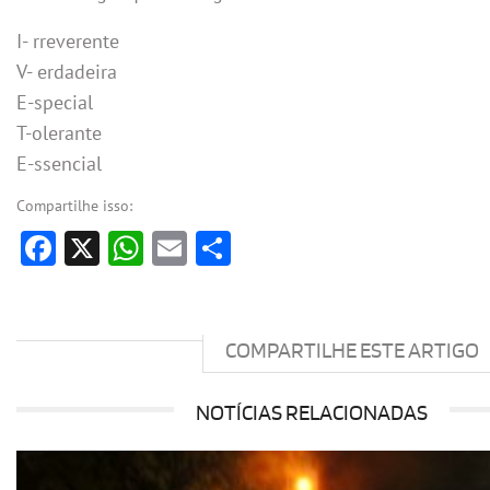
I- rreverente
V- erdadeira
E-special
T-olerante
E-ssencial
Compartilhe isso:
Facebook
X
WhatsApp
Email
Share
COMPARTILHE ESTE ARTIGO
NOTÍCIAS RELACIONADAS