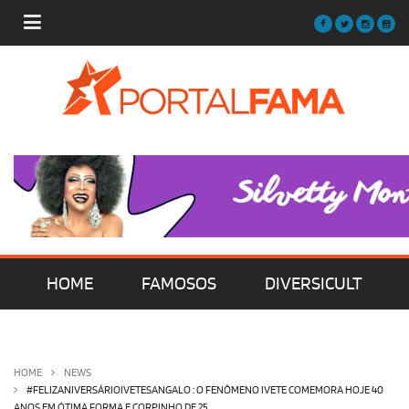
HOME
FAMOSOS
DIVERSICULT
MÚSICA
FILMES | SÉRIES | TV
HOME
NEWS
#FELIZANIVERSÁRIOIVETESANGALO : O FENÔMENO IVETE COMEMORA HOJE 40
ANOS EM ÓTIMA FORMA E CORPINHO DE 25