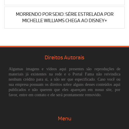
MORRENDO POR SEXO: SÉRIE ESTRELADA POR
MICHELLE WILLIAMS CHEGA AO DISNEY+
Direitos Autorais
Algumas imagens e vídeos aqui presentes são reproduções de
materiais já existentes na rede e o Portal Fama não reivindica
nenhum crédito para si, a não ser que especificado. Caso você ou
sua empresa possuam os direitos sobre alguns desses conteúdos aqui
publicados e não querem que eles apareçam em nosso site, por
favor, entre em contato e ele será prontamente removido.
Menu