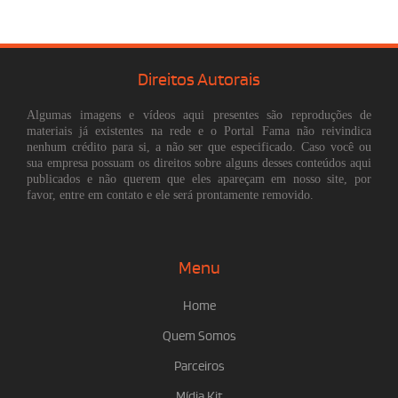
Direitos Autorais
Algumas imagens e vídeos aqui presentes são reproduções de
materiais já existentes na rede e o Portal Fama não reivindica
nenhum crédito para si, a não ser que especificado. Caso você ou
sua empresa possuam os direitos sobre alguns desses conteúdos aqui
publicados e não querem que eles apareçam em nosso site, por
favor, entre em contato e ele será prontamente removido.
Menu
Home
Quem Somos
Parceiros
Mídia Kit