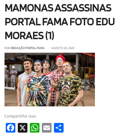
MAMONAS ASSASSINAS
OLHA ISSO!
EU QUERO!
PORTAL FAMA FOTO EDU
MORAES (1)
POR
REDAÇÃO PORTAL FAMA
• AGOSTO 25, 2023
Compartilhe isso:
Facebook
X
WhatsApp
Email
Share