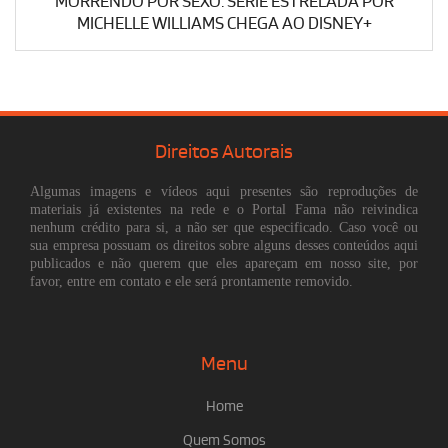
MORRENDO POR SEXO: SÉRIE ESTRELADA POR
MICHELLE WILLIAMS CHEGA AO DISNEY+
Direitos Autorais
Algumas imagens e vídeos aqui presentes são reproduções de
materiais já existentes na rede e o Portal Fama não reivindica
nenhum crédito para si, a não ser que especificado. Caso você ou
sua empresa possuam os direitos sobre alguns desses conteúdos aqui
publicados e não querem que eles apareçam em nosso site, por
favor, entre em contato e ele será prontamente removido.
Menu
Home
Quem Somos