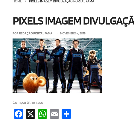
HOME
PIXELS IMAGEM DIVULGAÇÃO PORTAL FAMA
PIXELS IMAGEM DIVULGAÇ
POR
REDAÇÃO PORTAL FAMA
• NOVEMBRO 4, 2015
Compartilhe isso:
Facebook
X
WhatsApp
Email
Share