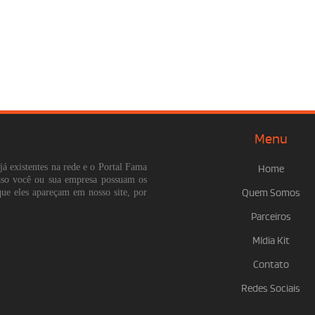
Menu
já existentes na rede e o Portal Fama
Home
Caso você ou sua empresa possuam os
que eles apareçam em nosso site, por
Quem Somos
Parceiros
Mídia Kit
Contato
Redes Sociais