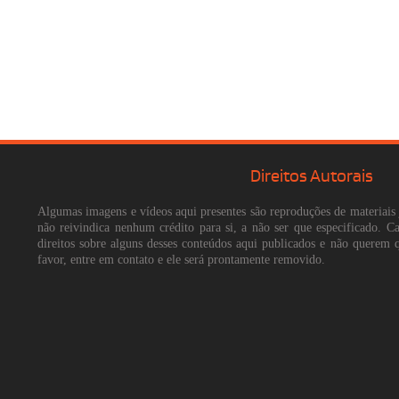
Direitos Autorais
Algumas imagens e vídeos aqui presentes são reproduções de materiais 
não reivindica nenhum crédito para si, a não ser que especificado. 
direitos sobre alguns desses conteúdos aqui publicados e não querem 
favor, entre em contato e ele será prontamente removido.