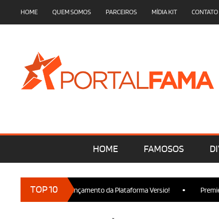
HOME
QUEM SOMOS
PARCEIROS
MÍDIA KIT
CONTATO
HOME
FAMOSOS
DI
•
TOP 10
rcam presença no Lançamento da Plataforma Versio!
Premiere d