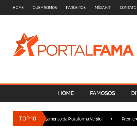
HOME
QUEM SOMOS
PARCEIROS
MÍDIA KIT
CONTATO
HOME
FAMOSOS
DI
•
TOP 10
esença no Lançamento da Plataforma Versio!
Premiere de Wicke