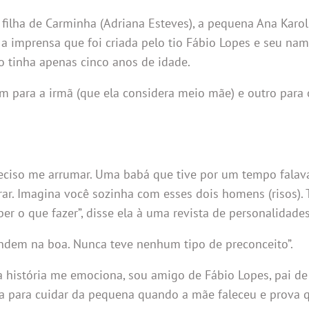
 filha de Carminha (Adriana Esteves), a pequena Ana Karo
 a imprensa que foi criada pelo tio Fábio Lopes e seu na
 tinha apenas cinco anos de idade.
um para a irmã (que ela considera meio mãe) e outro para 
eciso me arrumar. Uma babá que tive por um tempo falav
ar. Imagina você sozinha com esses dois homens (risos).
er o que fazer”, disse ela à uma revista de personalidades
endem na boa. Nunca teve nenhum tipo de preconceito”.
a história me emociona, sou amigo de Fábio Lopes, pai de
a para cuidar da pequena quando a mãe faleceu e prova 