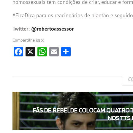
homossexuais tem condições de criar, educar e forma
#FicaDica para os reacinoários de plantão e seguid
Twitter:
@robertoassessor
Compartilhe isso:
Facebook
X
WhatsApp
Email
Share
C
FÃS DE REBELDE COLOCAM QUATRO 
NOS TTS D