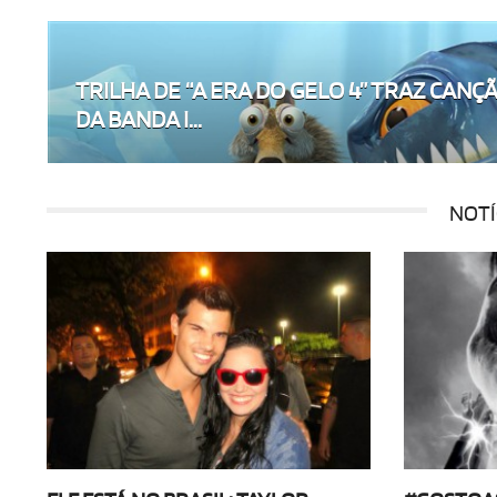
TRILHA DE “A ERA DO GELO 4” TRAZ CANÇ
DA BANDA I...
NOTÍ