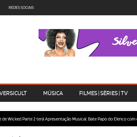
REDES SOCIAIS
VERSICULT
MÚSICA
FILMES | SÉRIES | TV
d Parte 2 terá Apresentação Musical, Bate Papo do Elenco com o Público 