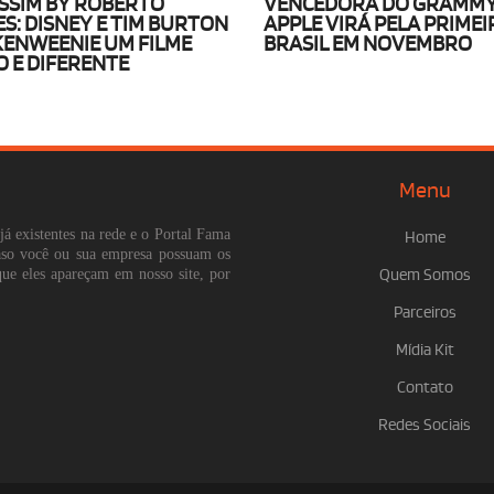
SSIM BY ROBERTO
VENCEDORA DO GRAMMY
S: DISNEY E TIM BURTON
APPLE VIRÁ PELA PRIMEI
ENWEENIE UM FILME
BRASIL EM NOVEMBRO
O E DIFERENTE
Menu
já existentes na rede e o Portal Fama
Home
Caso você ou sua empresa possuam os
que eles apareçam em nosso site, por
Quem Somos
Parceiros
Mídia Kit
Contato
Redes Sociais