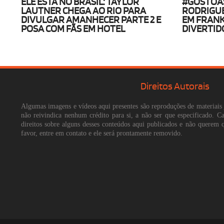
ELE ESTÁ NO BRASIL: TAYLOR
#GOSTOA
LAUTNER CHEGA AO RIO PARA
RODRIGUE
DIVULGAR AMANHECER PARTE 2 E
EM FRANK
POSA COM FÃS EM HOTEL
DIVERTID
Direitos Autorais
Algumas imagens e vídeos aqui presentes são reproduções de materiais 
não reivindica nenhum crédito para si, a não ser que especificado. 
direitos sobre alguns desses conteúdos aqui publicados e não querem 
favor, entre em contato e ele será prontamente removido.