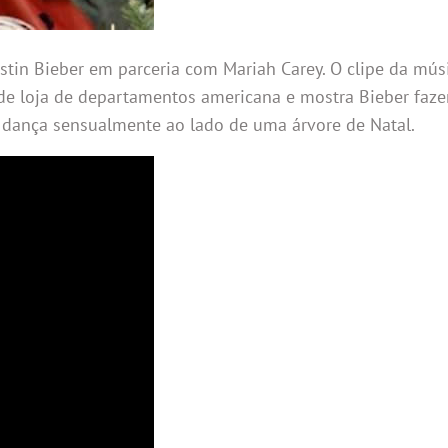
stin Bieber em parceria com Mariah Carey. O clipe da músic
nde loja de departamentos americana e mostra Bieber faz
dança sensualmente ao lado de uma árvore de Natal.