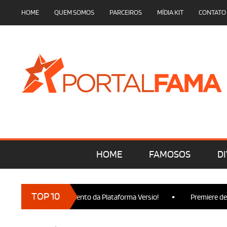
HOME
QUEM SOMOS
PARCEIROS
MÍDIA KIT
CONTATO
HOME
FAMOSOS
DI
•
TOP 10
ça no Lançamento da Plataforma Versio!
Premiere de Wicked Pa