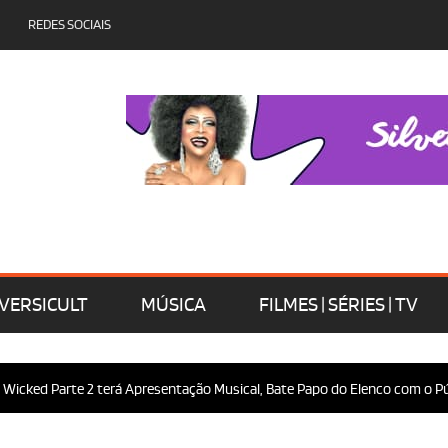
REDES SOCIAIS
VERSICULT
MÚSICA
FILMES | SÉRIES | TV
rte 2 terá Apresentação Musical, Bate Papo do Elenco com o Público e Mu