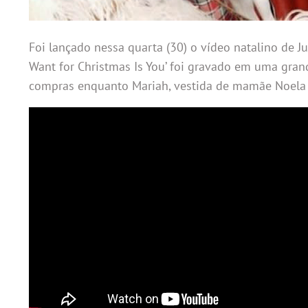
Foi lançado nessa quarta (30) o vídeo natalino de Ju
Want for Christmas Is You’ foi gravado em uma gra
compras enquanto Mariah, vestida de mamãe Noela 