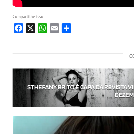
Compartilhe isso:
Facebook
X
WhatsApp
Email
Share
C
STHEFANY BRITO É CAPA DA REVISTA VI
DEZEM