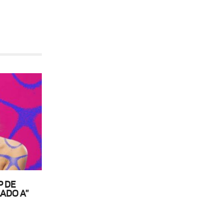
P DE
ADO A”