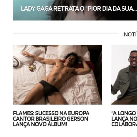
LADY GAGA RETRATA O "PIOR DIA DA SUA...
NOTÍ
FLAMES: SUCESSO NA EUROPA
“A LONGO
CANTOR BRASILEIRO GERSON
LANÇA NO
LANÇA NOVO ÁLBUM!
COLABOR