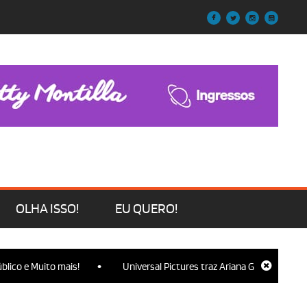
OLHA ISSO!
EU QUERO!
•
ito mais!
Universal Pictures traz Ariana Grande, Cynthia Erivo, Jo