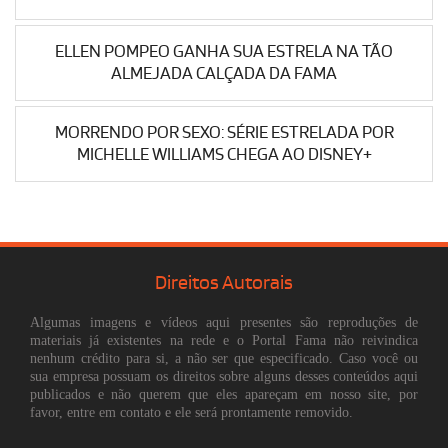
ELLEN POMPEO GANHA SUA ESTRELA NA TÃO
ALMEJADA CALÇADA DA FAMA
MORRENDO POR SEXO: SÉRIE ESTRELADA POR
MICHELLE WILLIAMS CHEGA AO DISNEY+
Direitos Autorais
Algumas imagens e vídeos aqui presentes são reproduções de
materiais já existentes na rede e o Portal Fama não reivindica
nenhum crédito para si, a não ser que especificado. Caso você ou
sua empresa possuam os direitos sobre alguns desses conteúdos aqui
publicados e não querem que eles apareçam em nosso site, por
favor, entre em contato e ele será prontamente removido.