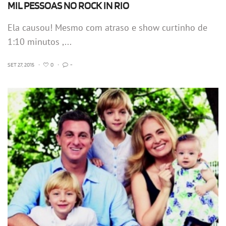
MIL PESSOAS NO ROCK IN RIO
Ela causou! Mesmo com atraso e show curtinho de
1:10 minutos ,...
SET 27, 2015
•
0
•
-