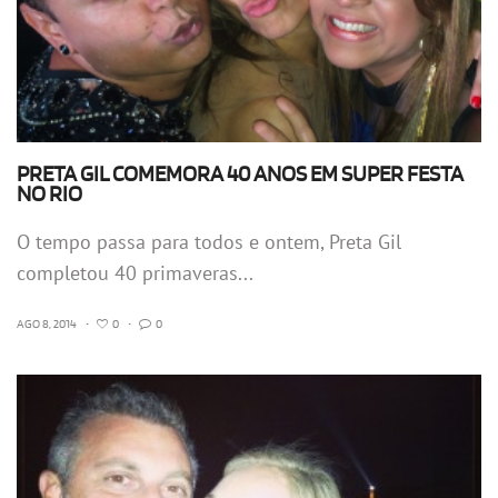
PRETA GIL COMEMORA 40 ANOS EM SUPER FESTA
NO RIO
O tempo passa para todos e ontem, Preta Gil
completou 40 primaveras...
AGO 8, 2014
•
0
•
0