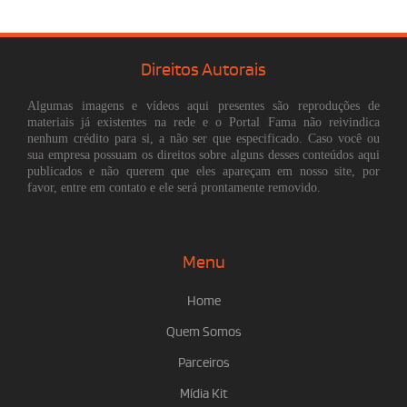
Direitos Autorais
Algumas imagens e vídeos aqui presentes são reproduções de
materiais já existentes na rede e o Portal Fama não reivindica
nenhum crédito para si, a não ser que especificado. Caso você ou
sua empresa possuam os direitos sobre alguns desses conteúdos aqui
publicados e não querem que eles apareçam em nosso site, por
favor, entre em contato e ele será prontamente removido.
Menu
Home
Quem Somos
Parceiros
Mídia Kit