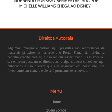
MORRENDO POR SEXO: SÉRIE ESTRELADA POR
MICHELLE WILLIAMS CHEGA AO DISNEY+
Direitos Autorais
Algumas imagens e vídeos aqui presentes são reproduções de
materiais já existentes na rede e o Portal Fama não reivindica
nenhum crédito para si, a não ser que especificado. Caso você ou
sua empresa possuam os direitos sobre alguns desses conteúdos aqui
publicados e não querem que eles apareçam em nosso site, por
favor, entre em contato e ele será prontamente removido.
Menu
Home
Quem Somos