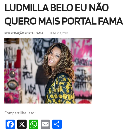
LUDMILLA BELO EU NÃO
OLHA ISSO!
EU QUERO!
QUERO MAIS PORTAL FAMA
POR
REDAÇÃO PORTAL FAMA
• JUNHO 1, 2015
Compartilhe isso:
Facebook
X
WhatsApp
Email
Share