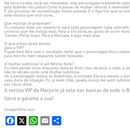
Na nova novela, você vai interpretar uma personagem totalmente opos
está fazendo nos palcos.Como é passar de mulher sensual a reservada
É um processo de concentração muito pessoal. É o figurino que te comp
uma música que você ouve...

Que músicas te preparam?
Eu costumo fazer um repertório para cada personagem. Cada uma tem 
universo que me instiga mais. Para a Christine, eu gosto de ouvir muit
Tiersen, Philip Glass. Para a Manuela, é algo mais leve.

O que achou deste ensaio

para a VIP?
Fiquei bem feliz com o resultado. Achei que o personagem ficou redond
para mim foi bem relaxante. Gostei bastante. 

A “mulher submissa” é um fetiche forte?
Eu nem pensei nisso enquanto fazia as fotos. Isso de lavar o chão, a jan
não te retrata como uma mulher submissa.

Ali a personagem estava se divertindo, à vontade. Ela era mesmo a don
casa, dona da situação. Eu já lavei chão, janela, nunca me senti submiss
por causa disso.
A revista VIP da Marjorie já esta nas bancas de todo o Br
Corra e garanta a sua!
Compartilhe isso:
Facebook
X
WhatsApp
Email
Share