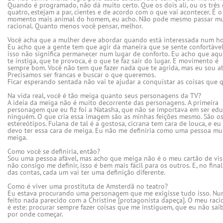
Quando é programado, não dá muito certo. Que os dois ali, ou os três 
quatro, estejam a par, cientes e de acordo com o que vai acontecer. É o

momento mais animal do homem, eu acho. Não pode mesmo passar mui
racional. Quanto menos você pensar, melhor.

Você acha que a mulher deve abordar quando está interessada num 
Eu acho que a gente tem que agir da maneira que se sente confortável.
isso não significa permanecer num lugar de conforto. Eu acho que aqui
te instiga, que te provoca, é o que te faz sair do lugar. E movimento é

sempre bom. Você não tem que fazer nada que te agrida, mas eu sou abe
Precisamos ser francas e buscar o que queremos.

Ficar esperando sentada não vai te ajudar a conquistar as coisas que qu
Na vida real, você é tão meiga quanto seus personagens da TV?
A ideia da meiga não é muito decorrente das personagens. A primeira

personagem que eu fiz foi a Natasha, que não se importava em ser edu
ninguém. O que cria essa imagem são as minhas feições mesmo. São os
estereótipos. Fulana de tal é a gostosa, cicrana tem cara de louca, e eu

devo ter essa cara de meiga. Eu não me definiria como uma pessoa mui
meiga.

Como você se definiria, então?
Sou uma pessoa afável, mas acho que meiga não é o meu cartão de visit
não consigo me definir, isso é bem mais fácil para os outros. E, no final

das contas, cada um vai ter uma definição diferente.

Como é viver uma prostituta de Amsterdã no teatro?
Eu estava procurando uma personagem que me exigisse tudo isso. Nun
feito nada parecido com a Christine [protagonista dapeça]. O meu racio
é este: procurar sempre fazer coisas que me instiguem, que eu não sai
por onde começar.
