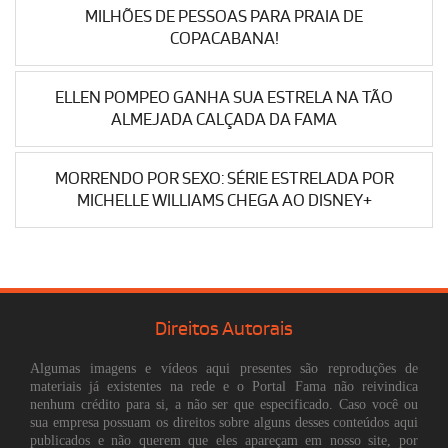
MILHÕES DE PESSOAS PARA PRAIA DE
COPACABANA!
ELLEN POMPEO GANHA SUA ESTRELA NA TÃO
ALMEJADA CALÇADA DA FAMA
MORRENDO POR SEXO: SÉRIE ESTRELADA POR
MICHELLE WILLIAMS CHEGA AO DISNEY+
Direitos Autorais
Algumas imagens e vídeos aqui presentes são reproduções de
materiais já existentes na rede e o Portal Fama não reivindica
nenhum crédito para si, a não ser que especificado. Caso você ou
sua empresa possuam os direitos sobre alguns desses conteúdos aqui
publicados e não querem que eles apareçam em nosso site, por