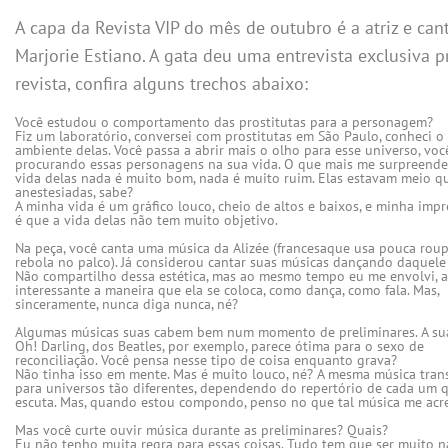
A capa da Revista VIP do mês de outubro é a atriz e can
Marjorie Estiano. A gata deu uma entrevista exclusiva p
revista, confira alguns trechos abaixo:
Você estudou o comportamento das prostitutas para a personagem?
Fiz um laboratório, conversei com prostitutas em São Paulo, conheci o

ambiente delas. Você passa a abrir mais o olho para esse universo, você 
procurando essas personagens na sua vida. O que mais me surpreende
vida delas nada é muito bom, nada é muito ruim. Elas estavam meio qu
anestesiadas, sabe?

A minha vida é um gráfico louco, cheio de altos e baixos, e minha impr
é que a vida delas não tem muito objetivo.

Na peça, você canta uma música da Alizée (francesaque usa pouca roup
rebola no palco). Já considerou cantar suas músicas dançando daquele 
Não compartilho dessa estética, mas ao mesmo tempo eu me envolvi, ac
interessante a maneira que ela se coloca, como dança, como fala. Mas,

sinceramente, nunca diga nunca, né?

Algumas músicas suas cabem bem num momento de preliminares. A sua
Oh! Darling, dos Beatles, por exemplo, parece ótima para o sexo de

reconciliação. Você pensa nesse tipo de coisa enquanto grava?

Não tinha isso em mente. Mas é muito louco, né? A mesma música trans
para universos tão diferentes, dependendo do repertório de cada um q
escuta. Mas, quando estou compondo, penso no que tal música me acre
Mas você curte ouvir música durante as preliminares? Quais?
Eu não tenho muita regra para essas coisas. Tudo tem que ser muito nat