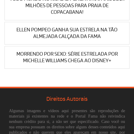
MILHÕES DE PESSOAS PARA PRAIA DE
COPACABANA!
ELLEN POMPEO GANHA SUA ESTRELA NA TÃO
ALMEJADA CALÇADA DA FAMA
MORRENDO POR SEXO: SÉRIE ESTRELADA POR
MICHELLE WILLIAMS CHEGA AO DISNEY+
Direitos Autorais
Algumas imagens e vídeos aqui presentes são reproduções de
materiais já existentes na rede e o Portal Fama não reivindica
nenhum crédito para si, a não ser que especificado. Caso você ou
sua empresa possuam os direitos sobre alguns desses conteúdos aqui
publicados e não querem que eles apareçam em nosso site, por