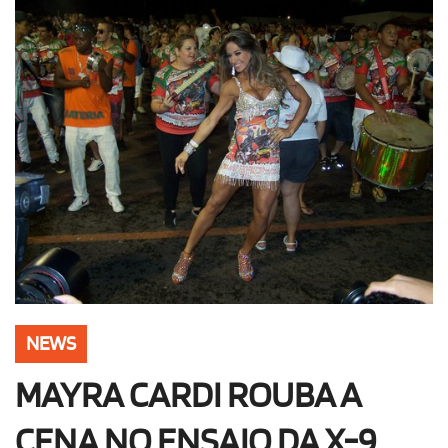
OLHA ISSO!
EU QUERO!
NEWS
MAYRA CARDI ROUBA A
CENA NO ENSAIO DA X-9