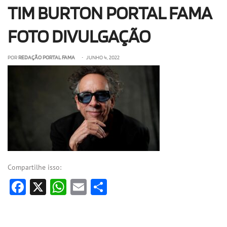
TIM BURTON PORTAL FAMA
OLHA ISSO!
EU QUERO!
FOTO DIVULGAÇÃO
POR
REDAÇÃO PORTAL FAMA
• JUNHO 4, 2022
Compartilhe isso:
Facebook
X
WhatsApp
Email
Share