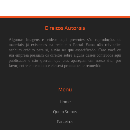
Direitos Autorais
Algumas imagens e vídeos aqui presentes são reproduções de
materiais já existentes na rede e o Portal Fama não reivindica
nenhum crédito para si, a não ser que especificado. Caso você ou
sua empresa possuam os direitos sobre alguns desses conteúdos aqui
publicados e não querem que eles apareçam em nosso site, por
favor, entre em contato e ele será prontamente removido.
Menu
Home
Quem Somos
Parceiros