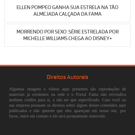
ELLEN POMPEO GANHA SUA ESTRELA NA TÃO
ALMEJADA CALÇADA DA FAMA
MORRENDO POR SEXO: SÉRIE ESTRELADA POR
MICHELLE WILLIAMS CHEGA AO DISNEY+
Direitos Autorais
Algumas imagens e vídeos aqui presentes são reproduções de
materiais já existentes na rede e o Portal Fama não reivindica
nenhum crédito para si, a não ser que especificado. Caso você ou
sua empresa possuam os direitos sobre alguns desses conteúdos aqui
publicados e não querem que eles apareçam em nosso site, por
favor, entre em contato e ele será prontamente removido.