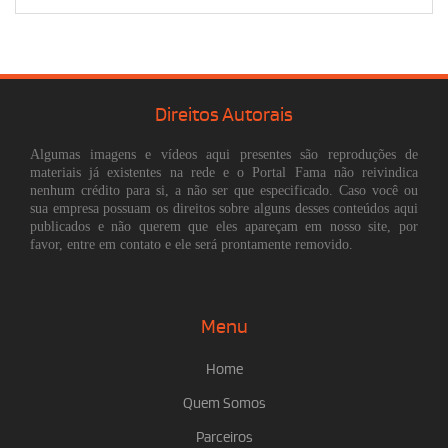
Direitos Autorais
Algumas imagens e vídeos aqui presentes são reproduções de
materiais já existentes na rede e o Portal Fama não reivindica
nenhum crédito para si, a não ser que especificado. Caso você ou
sua empresa possuam os direitos sobre alguns desses conteúdos aqui
publicados e não querem que eles apareçam em nosso site, por
favor, entre em contato e ele será prontamente removido.
Menu
Home
Quem Somos
Parceiros