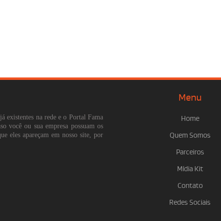
Menu
já existentes na rede e o Portal Fama
Home
Caso você ou sua empresa possuam os
que eles apareçam em nosso site, por
Quem Somos
Parceiros
Mídia Kit
Contato
Redes Sociais