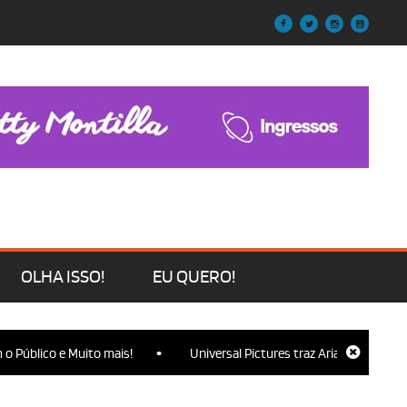
OLHA ISSO!
EU QUERO!
•
blico e Muito mais!
Universal Pictures traz Ariana Grande, Cynthi