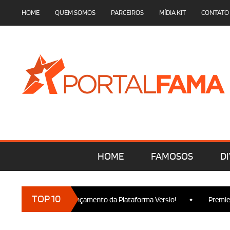
HOME
QUEM SOMOS
PARCEIROS
MÍDIA KIT
CONTATO
HOME
FAMOSOS
DI
•
TOP 10
cam presença no Lançamento da Plataforma Versio!
Premiere de