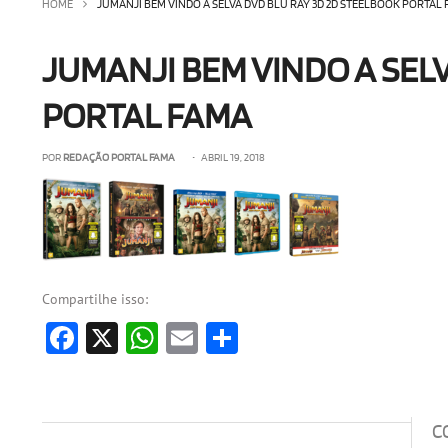
HOME
JUMANJI BEM VINDO A SELVA DVD BLU RAY 3D 2D STEELBOOK PORTAL
JUMANJI BEM VINDO A SEL
PORTAL FAMA
POR
REDAÇÃO PORTAL FAMA
• ABRIL 19, 2018
Compartilhe isso:
Facebook
X
WhatsApp
Email
Share
C