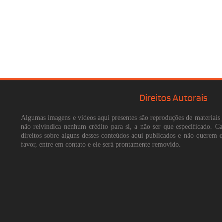
Direitos Autorais
Algumas imagens e vídeos aqui presentes são reproduções de materiais 
não reivindica nenhum crédito para si, a não ser que especificado. 
direitos sobre alguns desses conteúdos aqui publicados e não querem 
favor, entre em contato e ele será prontamente removido.