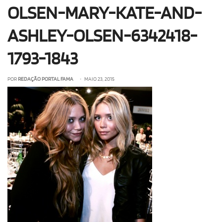
OLSEN-MARY-KATE-AND-
OLHA ISSO!
EU QUERO!
ASHLEY-OLSEN-6342418-
1793-1843
POR
REDAÇÃO PORTAL FAMA
• MAIO 23, 2015