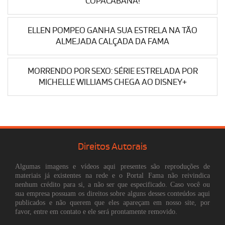
COPACABANA!
ELLEN POMPEO GANHA SUA ESTRELA NA TÃO
ALMEJADA CALÇADA DA FAMA
MORRENDO POR SEXO: SÉRIE ESTRELADA POR
MICHELLE WILLIAMS CHEGA AO DISNEY+
Direitos Autorais
Algumas imagens e vídeos aqui presentes são reproduções de
materiais já existentes na rede e o Portal Fama não reivindica
nenhum crédito para si, a não ser que especificado. Caso você ou
sua empresa possuam os direitos sobre alguns desses conteúdos aqui
publicados e não querem que eles apareçam em nosso site, por
favor, entre em contato e ele será prontamente removido.