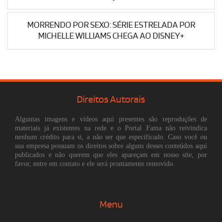
MORRENDO POR SEXO: SÉRIE ESTRELADA POR
MICHELLE WILLIAMS CHEGA AO DISNEY+
Direitos Autorais
Algumas imagens e vídeos aqui presentes são reproduções de
materiais já existentes na rede e o Portal Fama não reivindica
nenhum crédito para si, a não ser que especificado. Caso você ou
sua empresa possuam os direitos sobre alguns desses conteúdos aqui
publicados e não querem que eles apareçam em nosso site, por
favor, entre em contato e ele será prontamente removido.
Menu