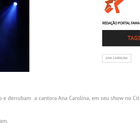
REDAÇÃO PORTAL FAMA
TAG
ANA CAROLINA
o e derrubam a cantora Ana Carolina, em seu show no Cit
ram.