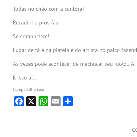
Todas no chão com a cantora!
Recadinho pros fãs:
Se comportem!
Lugar de fã é na plateia e do artista no palco fazen
As vezes pode acontecer de machucar seu ídolo…Ai a
É isso aí…
Compartilhe isso:
Facebook
X
WhatsApp
Email
Share
C
#LINDOGESTO: SOLIDÁRIA RIHANNA CO