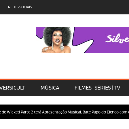
REDES SOCIAIS
VERSICULT
MÚSICA
FILMES | SÉRIES | TV
ked Parte 2 terá Apresentação Musical, Bate Papo do Elenco com o Públic