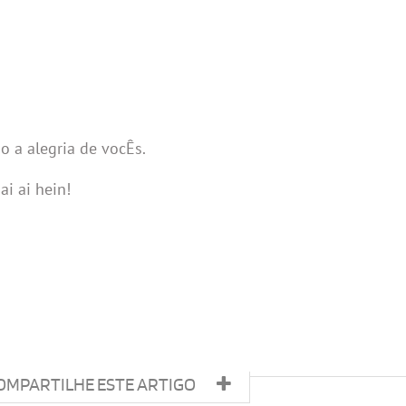
do a alegria de vocÊs.
i ai hein!
OMPARTILHE ESTE ARTIGO
LOCA