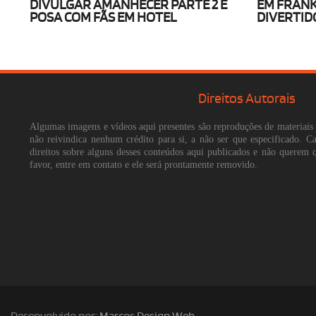
DIVULGAR AMANHECER PARTE 2 E
EM FRANK
POSA COM FÃS EM HOTEL
DIVERTID
Direitos Autorais
Algumas imagens e vídeos aqui presentes são reproduções de materiais 
não reivindica nenhum crédito para si, a não ser que especificado. 
direitos sobre alguns desses conteúdos aqui publicados e não querem 
favor, entre em contato e ele será prontamente removido.