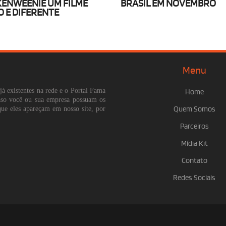
ENWEENIE UM FILME
BRASIL EM NOVEMBRO
O E DIFERENTE
Menu
já existentes na rede e o Portal Fama
Home
Caso você ou sua empresa possuam os
que eles apareçam em nosso site, por
Quem Somos
Parceiros
Mídia Kit
Contato
Redes Sociais