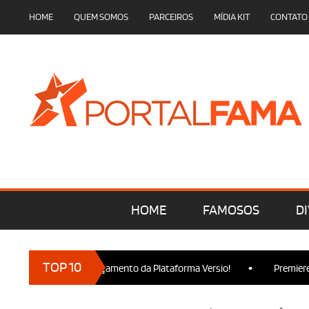
HOME
QUEM SOMOS
PARCEIROS
MÍDIA KIT
CONTATO
HOME
FAMOSOS
DI
•
TOP 10
presença no Lançamento da Plataforma Versio!
Premiere de Wic