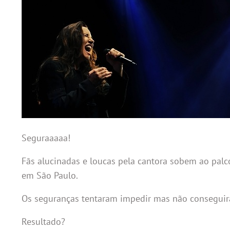
Seguraaaaa!
Fãs alucinadas e loucas pela cantora sobem ao palc
em São Paulo.
Os seguranças tentaram impedir mas não consegui
Resultado?