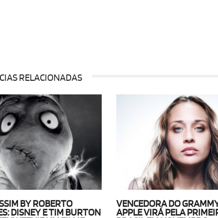
 B...
 AO
CIAS RELACIONADAS
SSIM BY ROBERTO
VENCEDORA DO GRAMMY
S: DISNEY E TIM BURTON
APPLE VIRÁ PELA PRIMEI