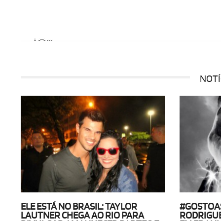
FOTO DE FÃ
#SOLIDARIA: DEPOIS MOSTRAR SEU AMOR
FÃ ...
NOTÍ
ELE ESTÁ NO BRASIL: TAYLOR
#GOSTOA
LAUTNER CHEGA AO RIO PARA
RODRIGUE