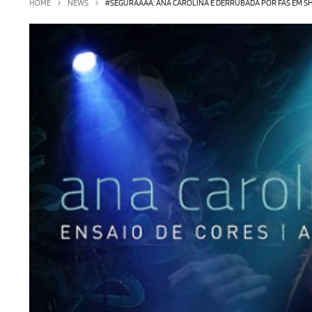
HOME
NEWS
#SEGURAAAA: ANA CAROLINA É DERRUBADA POR FÃS EM SH