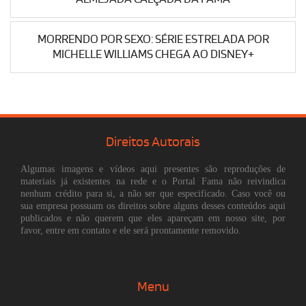
MORRENDO POR SEXO: SÉRIE ESTRELADA POR
MICHELLE WILLIAMS CHEGA AO DISNEY+
Direitos Autorais
Algumas imagens e vídeos aqui presentes são reproduções de
materiais já existentes na rede e o Portal Fama não reivindica
nenhum crédito para si, a não ser que especificado. Caso você ou
sua empresa possuam os direitos sobre alguns desses conteúdos aqui
publicados e não querem que eles apareçam em nosso site, por
favor, entre em contato e ele será prontamente removido.
Menu