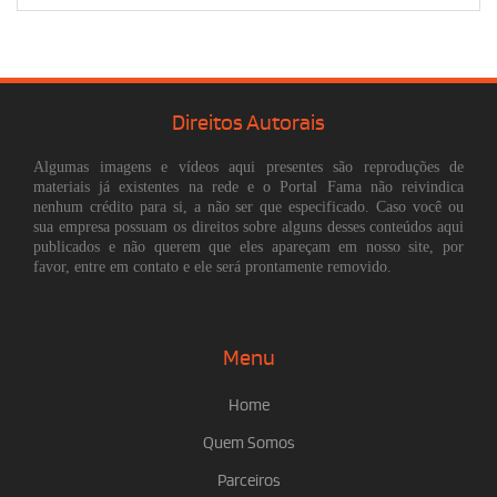
Direitos Autorais
Algumas imagens e vídeos aqui presentes são reproduções de
materiais já existentes na rede e o Portal Fama não reivindica
nenhum crédito para si, a não ser que especificado. Caso você ou
sua empresa possuam os direitos sobre alguns desses conteúdos aqui
publicados e não querem que eles apareçam em nosso site, por
favor, entre em contato e ele será prontamente removido.
Menu
Home
Quem Somos
Parceiros