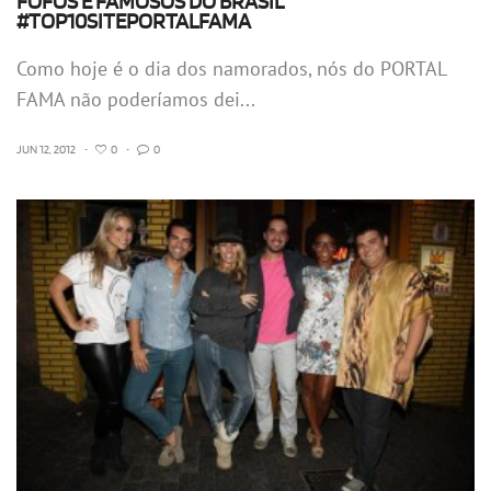
FOFOS E FAMOSOS DO BRASIL
#TOP10SITEPORTALFAMA
Como hoje é o dia dos namorados, nós do PORTAL
FAMA não poderíamos dei...
JUN 12, 2012
•
0
•
0