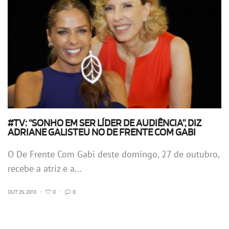
#TV: “SONHO EM SER LÍDER DE AUDIÊNCIA”, DIZ
ADRIANE GALISTEU NO DE FRENTE COM GABI
O De Frente Com Gabi deste domingo, 27 de outubro,
recebe a atriz e a...
OUT 25, 2013
•
0
•
0