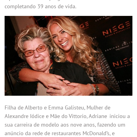
completando 39 anos de vida.
Filha de Alberto e Emma Galisteu, Mulher de
Alexandre Iódice e Mãe do Vittorio, Adriane
iniciou a
sua carreira de modelo aos nove anos, fazendo um
anúncio da rede de restaurantes McDonald’s, e