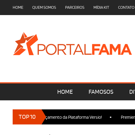
HOME
QUEM SOMOS
PARCEIROS
MÍDIA KIT
CONTATO
HOME
FAMOSOS
DI
•
TOP 10
am presença no Lançamento da Plataforma Versio!
Premiere de 