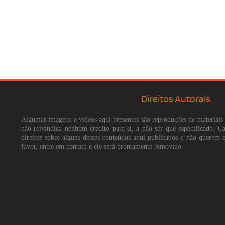
Direitos Autorais
Algumas imagens e vídeos aqui presentes são reproduções de materiais 
não reivindica nenhum crédito para si, a não ser que especificado. 
direitos sobre alguns desses conteúdos aqui publicados e não querem 
favor, entre em contato e ele será prontamente removido.