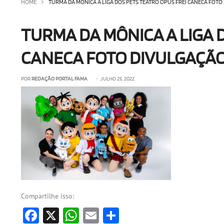
HOME
TURMA DA MÔNICA A LIGA DOS PETS TEATRO OPUS FREI CANECA FOT
TURMA DA MÔNICA A LIGA 
CANECA FOTO DIVULGAÇÃ
POR
REDAÇÃO PORTAL FAMA
• JULHO 25, 2022
Compartilhe isso:
Facebook
X
WhatsApp
Email
Share