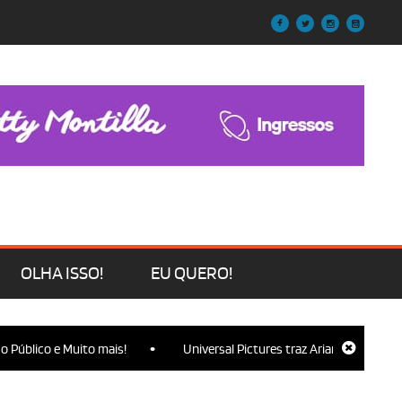
OLHA ISSO!
EU QUERO!
•
lico e Muito mais!
Universal Pictures traz Ariana Grande, Cynthia