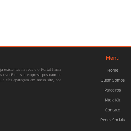
Menu
já existentes na rede e o Portal Fama
Home
Caso você ou sua empresa possuam os
que eles apareçam em nosso site, por
Quem Somos
Parceiros
Mídia Kit
Contato
Redes Sociais